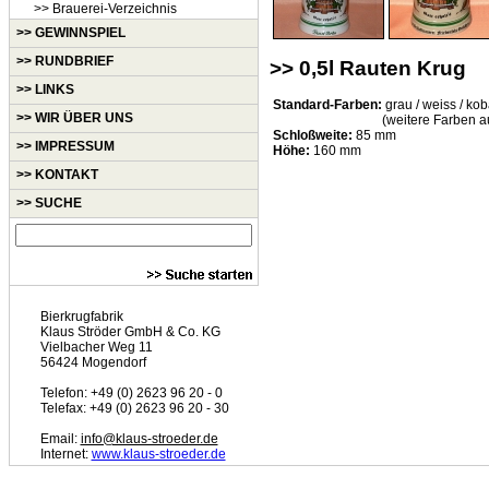
>> Brauerei-Verzeichnis
>> GEWINNSPIEL
>> RUNDBRIEF
>> 0,5l Rauten Krug
>> LINKS
Standard-Farben:
grau / weiss / koba
>> WIR ÜBER UNS
(weitere Farben a
Schloßweite:
85 mm
>> IMPRESSUM
Höhe:
160 mm
>> KONTAKT
>> SUCHE
Bierkrugfabrik
Klaus Ströder GmbH & Co. KG
Vielbacher Weg 11
56424 Mogendorf
Telefon: +49 (0) 2623 96 20 - 0
Telefax: +49 (0) 2623 96 20 - 30
Email:
info@klaus-stroeder.de
Internet:
www.klaus-stroeder.de