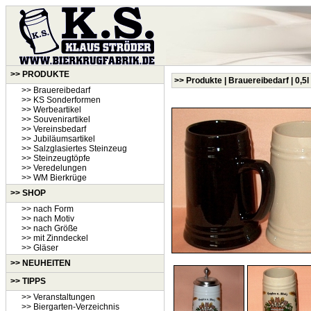
>> PRODUKTE
>> Produkte | Brauereibedarf | 0,5
>> Brauereibedarf
>> KS Sonderformen
>> Werbeartikel
>> Souvenirartikel
>> Vereinsbedarf
>> Jubiläumsartikel
>> Salzglasiertes Steinzeug
>> Steinzeugtöpfe
>> Veredelungen
>> WM Bierkrüge
>> SHOP
>> nach Form
>> nach Motiv
>> nach Größe
>> mit Zinndeckel
>> Gläser
>>
NEUHEITEN
>> TIPPS
>> Veranstaltungen
>> Biergarten-Verzeichnis