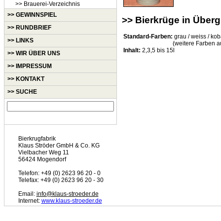
>> Brauerei-Verzeichnis
>> GEWINNSPIEL
>> Bierkrüge in Über
>> RUNDBRIEF
Standard-Farben:
grau / weiss / koba
>> LINKS
(weitere Farben a
Inhalt:
2,3,5 bis 15l
>> WIR ÜBER UNS
>> IMPRESSUM
>> KONTAKT
>> SUCHE
Bierkrugfabrik
Klaus Ströder GmbH & Co. KG
Vielbacher Weg 11
56424 Mogendorf
Telefon: +49 (0) 2623 96 20 - 0
Telefax: +49 (0) 2623 96 20 - 30
Email:
info@klaus-stroeder.de
Internet:
www.klaus-stroeder.de