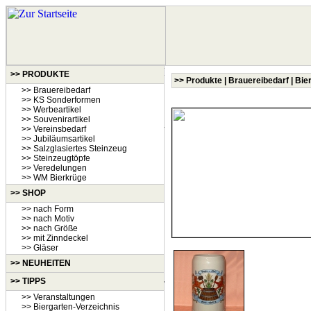
>> PRODUKTE
>> Produkte | Brauereibedarf | Bi
>> Brauereibedarf
>> KS Sonderformen
>> Werbeartikel
>> Souvenirartikel
>> Vereinsbedarf
>> Jubiläumsartikel
>> Salzglasiertes Steinzeug
>> Steinzeugtöpfe
>> Veredelungen
>> WM Bierkrüge
>> SHOP
>> nach Form
>> nach Motiv
>> nach Größe
>> mit Zinndeckel
>> Gläser
>>
NEUHEITEN
>> TIPPS
>> Veranstaltungen
>> Biergarten-Verzeichnis