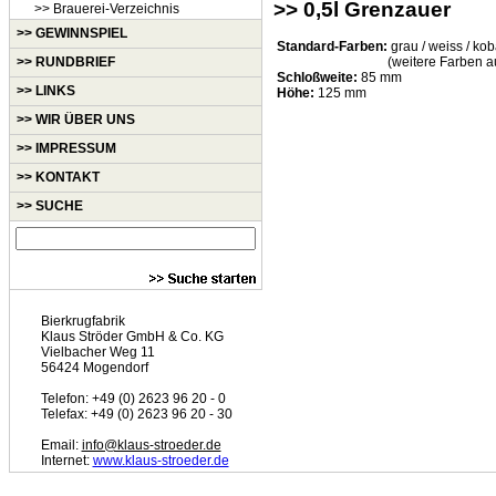
>> 0,5l Grenzauer
>> Brauerei-Verzeichnis
>> GEWINNSPIEL
Standard-Farben:
grau / weiss / koba
>> RUNDBRIEF
(weitere Farben a
Schloßweite:
85 mm
>> LINKS
Höhe:
125 mm
>> WIR ÜBER UNS
>> IMPRESSUM
>> KONTAKT
>> SUCHE
Bierkrugfabrik
Klaus Ströder GmbH & Co. KG
Vielbacher Weg 11
56424 Mogendorf
Telefon: +49 (0) 2623 96 20 - 0
Telefax: +49 (0) 2623 96 20 - 30
Email:
info@klaus-stroeder.de
Internet:
www.klaus-stroeder.de