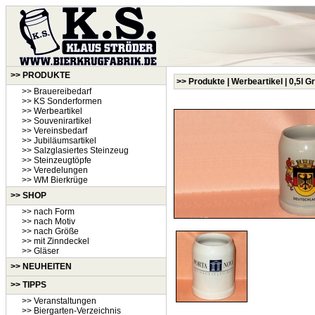
>> PRODUKTE
>> Produkte | Werbeartikel | 0,5l 
>> Brauereibedarf
>> KS Sonderformen
>> Werbeartikel
>> Souvenirartikel
>> Vereinsbedarf
>> Jubiläumsartikel
>> Salzglasiertes Steinzeug
>> Steinzeugtöpfe
>> Veredelungen
>> WM Bierkrüge
>> SHOP
>> nach Form
>> nach Motiv
>> nach Größe
>> mit Zinndeckel
>> Gläser
>>
NEUHEITEN
>> TIPPS
>> Veranstaltungen
>> Biergarten-Verzeichnis