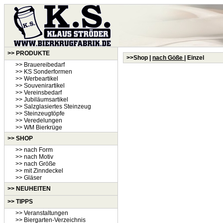
>> PRODUKTE
>>Shop |
nach Göße
| Einzel
>> Brauereibedarf
>> KS Sonderformen
>> Werbeartikel
>> Souvenirartikel
>> Vereinsbedarf
>> Jubiläumsartikel
>> Salzglasiertes Steinzeug
>> Steinzeugtöpfe
>> Veredelungen
>> WM Bierkrüge
>> SHOP
>> nach Form
>> nach Motiv
>> nach Größe
>> mit Zinndeckel
>> Gläser
>>
NEUHEITEN
>> TIPPS
>> Veranstaltungen
>> Biergarten-Verzeichnis