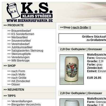
>> PRODUKTE
>>Shop |
nach Größe
|
|
>> Brauereibedarf
>> KS Sonderformen
Größere Stückzahl
>> Werbeartikel
zu Großabneh
>> Souvenirartikel
>> Vereinsbedarf
>> Jubiläumsartikel
2,0l Der Golfspieler | Grenzauer
>> Salzglasiertes Steinzeug
>> Steinzeugtöpfe
MotivBezeich
>> Veredelungen
Form:
Grenza
>> WM Bierkrüge
Groeße:
2,0l
Farbe:
grau
>> SHOP
Zinndeckel:
>> nach Form
Einheit:
Einzel
>> nach Motiv
>> nach Größe
EUR 26.95
>> mit Zinndeckel
>> Gläser
>>
NEUHEITEN
2,0l Der Golfspieler | Grenzauer
>> TIPPS
MotivBezeich
>> Veranstaltungen
Form:
Grenza
>> Biergarten-Verzeichnis
Groeße:
2,0l