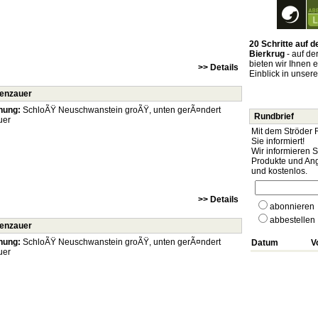
20 Schritte auf
Bierkrug
- auf de
bieten wir Ihnen 
>> Details
Einblick in unser
renzauer
nung:
SchloÃŸ Neuschwanstein groÃŸ, unten gerÃ¤ndert
Rundbrief
uer
Mit dem Ströder 
Sie informiert!
Wir informieren 
Produkte und Ang
und kostenlos.
>> Details
abonnieren
abbestellen
renzauer
nung:
SchloÃŸ Neuschwanstein groÃŸ, unten gerÃ¤ndert
Datum
V
uer