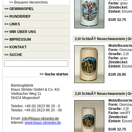
>> Brauerei-Verzeichnis
Farbe:
grau
Zinndeckel:
>> GEWINNSPIEL
Einheit:
Einzel
>> RUNDBRIEF
EUR 32.75
>> LINKS
>> WIR ÜBER UNS
2,0l SchloÃŸ Neuschwanstein | G
>> IMPRESSUM
MotivBezeich
>> KONTAKT
Form:
Grenza
Groeße:
2,0l
>> SUCHE
Farbe:
grau
Zinndeckel:
Einheit:
Einzel
EUR 26.95
Bierkrugfabrik
Klaus Ströder GmbH & Co. KG
Vielbacher Weg 11
2,0l SchloÃŸ Neuschwanstein | G
56424 Mogendorf
MotivBezeich
Form:
Grenza
Telefon: +49 (0) 2623 96 20 - 0
Groeße:
2,0l
Telefax: +49 (0) 2623 96 20 - 30
Farbe:
weiÃŸ
Zinndeckel:
Email:
info@klaus-stroeder.de
Einheit:
Einzel
Internet:
www.klaus-stroeder.de
EUR 32.75