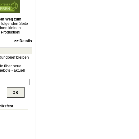
 dem Weg zum
r folgenden Seite
einen kleinen
e Produktion!
>> Details
Rundbrief bleiben
Sie über neue
ebote - aktuell
olksfest