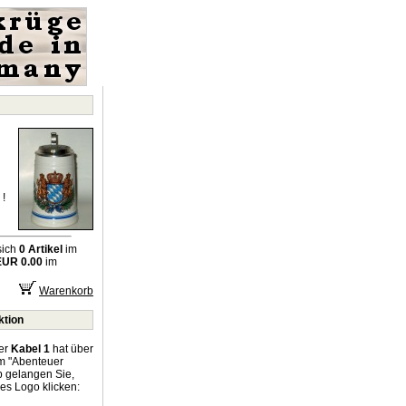
!
sich
0 Artikel
im
EUR 0.00
im
Warenkorb
ktion
er
Kabel 1
hat über
um "Abenteuer
p gelangen Sie,
es Logo klicken: