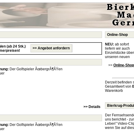
Online-Shop
NEU:
ab sofort
en (ab 24 Stk.)
>> Angebot anfordern
liefern wir auch
merpreisen!
Einzelstücke über
unseren neuen
>>
Online-Shop
nung:
Der Golfspieler ÃœbergrÃ¶ÃŸen
uer
Derzeit befinden 
Gesamtwert von
Warenkorb
Bierkrug-Produ
>> Details
Der Fernsehsend
uns berichtet - z
Leben" Video-Cli
nung:
Der Golfspieler ÃœbergrÃ¶ÃŸen
wenn Sie auf dies
uer