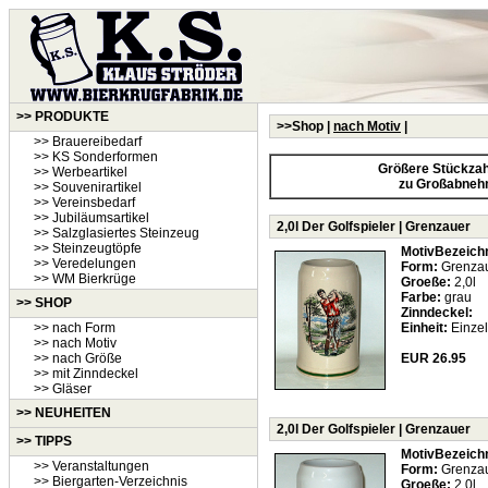
>> PRODUKTE
>>Shop |
nach Motiv
|
>> Brauereibedarf
>> KS Sonderformen
Größere Stückzahl
>> Werbeartikel
zu Großabneh
>> Souvenirartikel
>> Vereinsbedarf
>> Jubiläumsartikel
2,0l Der Golfspieler | Grenzauer
>> Salzglasiertes Steinzeug
>> Steinzeugtöpfe
MotivBezeich
>> Veredelungen
Form:
Grenza
>> WM Bierkrüge
Groeße:
2,0l
Farbe:
grau
>> SHOP
Zinndeckel:
>> nach Form
Einheit:
Einzel
>> nach Motiv
>> nach Größe
EUR 26.95
>> mit Zinndeckel
>> Gläser
>>
NEUHEITEN
2,0l Der Golfspieler | Grenzauer
>> TIPPS
MotivBezeich
>> Veranstaltungen
Form:
Grenza
>> Biergarten-Verzeichnis
Groeße:
2,0l