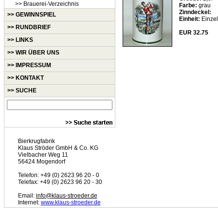
>> Brauerei-Verzeichnis
Farbe:
grau
Zinndeckel:
>> GEWINNSPIEL
Einheit:
Einzel
>> RUNDBRIEF
EUR 32.75
>> LINKS
>> WIR ÜBER UNS
>> IMPRESSUM
>> KONTAKT
>> SUCHE
Bierkrugfabrik
Klaus Ströder GmbH & Co. KG
Vielbacher Weg 11
56424 Mogendorf
Telefon: +49 (0) 2623 96 20 - 0
Telefax: +49 (0) 2623 96 20 - 30
Email:
info@klaus-stroeder.de
Internet:
www.klaus-stroeder.de