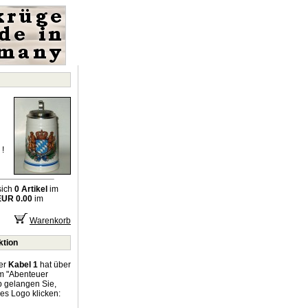
!
sich
0 Artikel
im
EUR 0.00
im
Warenkorb
ktion
er
Kabel 1
hat über
um "Abenteuer
p gelangen Sie,
es Logo klicken: