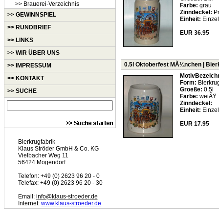
>> Brauerei-Verzeichnis
Farbe:
grau
Zinndeckel:
Pr
>> GEWINNSPIEL
Einheit:
Einzel
>> RUNDBRIEF
EUR 36.95
>> LINKS
>> WIR ÜBER UNS
0.5l Oktoberfest MÃ¼nchen | Bierk
>> IMPRESSUM
MotivBezeich
>> KONTAKT
Form:
Bierkrug
Groeße:
0.5l
>> SUCHE
Farbe:
weiÃŸ
Zinndeckel:
Einheit:
Einzel
EUR 17.95
Bierkrugfabrik
Klaus Ströder GmbH & Co. KG
Vielbacher Weg 11
56424 Mogendorf
Telefon: +49 (0) 2623 96 20 - 0
Telefax: +49 (0) 2623 96 20 - 30
Email:
info@klaus-stroeder.de
Internet:
www.klaus-stroeder.de