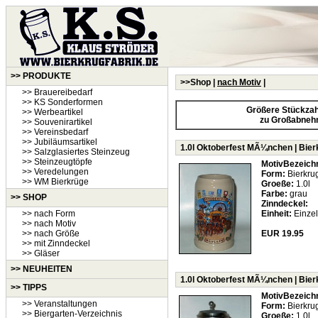
>> PRODUKTE
>>Shop |
nach Motiv
|
>> Brauereibedarf
>> KS Sonderformen
Größere Stückzahl
>> Werbeartikel
zu Großabneh
>> Souvenirartikel
>> Vereinsbedarf
>> Jubiläumsartikel
1.0l Oktoberfest MÃ¼nchen | Bierk
>> Salzglasiertes Steinzeug
>> Steinzeugtöpfe
MotivBezeich
>> Veredelungen
Form:
Bierkrug
>> WM Bierkrüge
Groeße:
1.0l
Farbe:
grau
>> SHOP
Zinndeckel:
>> nach Form
Einheit:
Einzel
>> nach Motiv
>> nach Größe
EUR 19.95
>> mit Zinndeckel
>> Gläser
>>
NEUHEITEN
1.0l Oktoberfest MÃ¼nchen | Bierk
>> TIPPS
MotivBezeich
>> Veranstaltungen
Form:
Bierkrug
>> Biergarten-Verzeichnis
Groeße:
1.0l