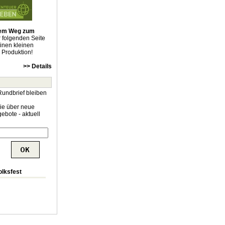
 dem Weg zum
r folgenden Seite
einen kleinen
e Produktion!
>> Details
Rundbrief bleiben
Sie über neue
ebote - aktuell
olksfest