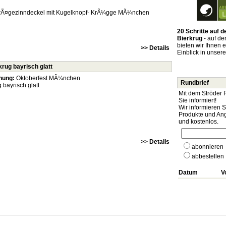
Ã¤gezinndeckel mit Kugelknopf- KrÃ¼gge MÃ¼nchen
20 Schritte auf
Bierkrug
- auf de
bieten wir Ihnen 
>> Details
Einblick in unser
rug bayrisch glatt
nung:
Oktoberfest MÃ¼nchen
Rundbrief
 bayrisch glatt
Mit dem Ströder 
Sie informiert!
Wir informieren 
Produkte und Ang
und kostenlos.
>> Details
abonnieren
abbestellen
Datum
V