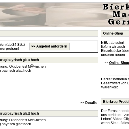
Online-Shop
NEU:
ab sofort
en (ab 24 Stk.)
>> Angebot anfordern
liefern wir auch
merpreisen!
Einzelstücke über
unseren neuen
rug bayrisch glatt hoch
>>
Online-Shop
nung:
Oktoberfest MÃ¼nchen
 bayrisch glatt hoch
Derzeit befinden 
Gesamtwert von
Warenkorb
Bierkrug-Produ
>> Details
Der Fernsehsend
rug bayrisch glatt hoch
uns berichtet - z
Leben" Video-Cli
nung:
Oktoberfest MÃ¼nchen
wenn Sie auf dies
 bayrisch glatt hoch